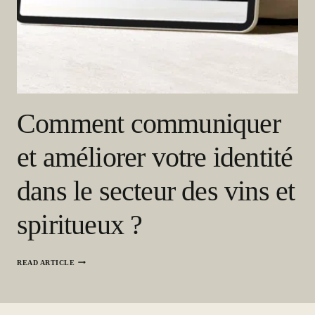
C
O
N
T
E
X
T
E
E
T
Comment communiquer
I
M
P
et améliorer votre identité
A
C
T
dans le secteur des vins et
spiritueux ?
C
READ ARTICLE
O
M
M
E