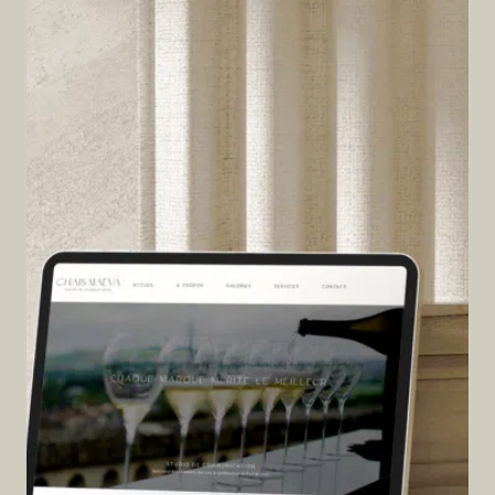
U
O
I
L
E
S
V
I
S
U
E
L
S
S
O
N
T
E
S
S
E
N
T
I
E
L
S
: