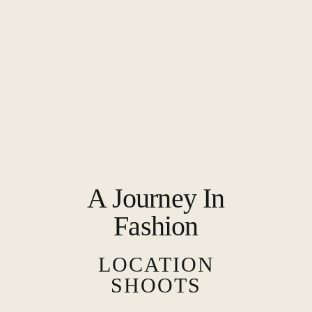
N
T
C
O
M
M
U
N
I
Q
U
E
R
E
T
A
M
A Journey In
É
L
I
Fashion
O
R
E
LOCATION
R
V
SHOOTS
O
T
R