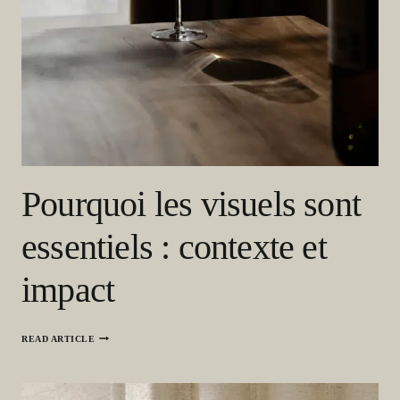
Pourquoi les visuels sont
essentiels : contexte et
impact
P
READ ARTICLE
O
U
R
Q