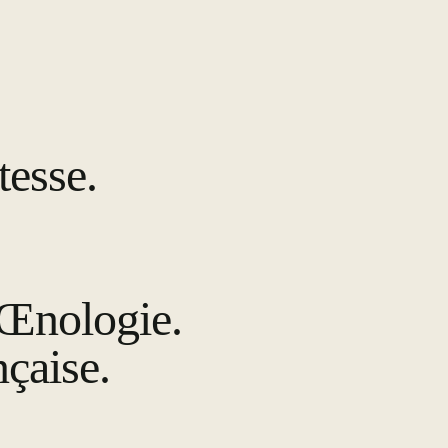
tesse.
 Œnologie.
nçaise.