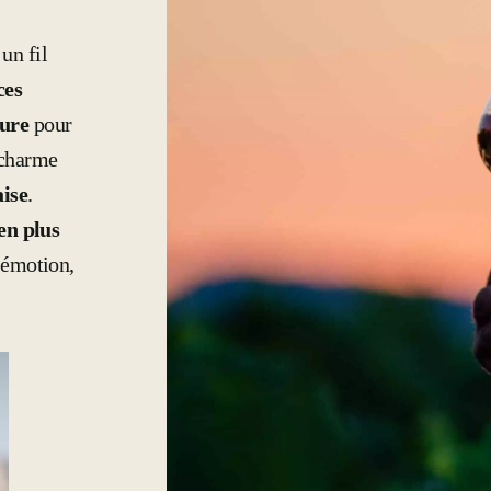
 un fil
ces
sure
pour
e charme
aise
.
ien plus
e émotion,