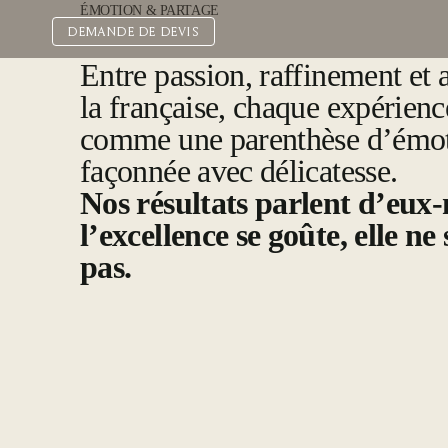
Aller
ÉMOTION & PARTAGE
au
DEMANDE DE DEVIS
contenu
Entre passion, raffinement et a
la française, chaque expérienc
comme une parenthèse d’émot
façonnée avec délicatesse.
Nos résultats parlent d’eu
l’excellence se goûte, elle ne
pas.