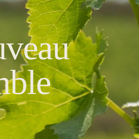
uveau
mble