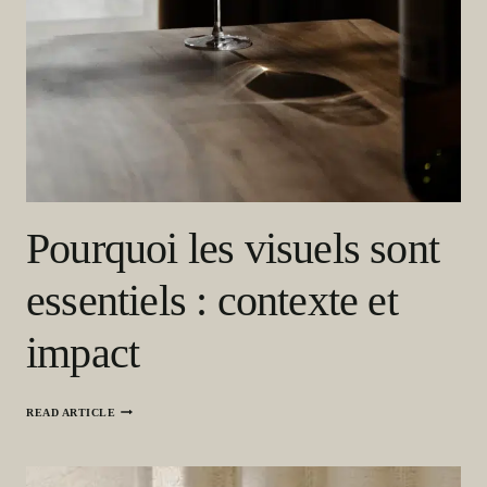
Pourquoi les visuels sont
essentiels : contexte et
impact
P
READ ARTICLE
O
U
R
Q