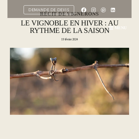
Aller
au
DEMANDE DE DEVIS
RÉCIT DE VIGNERONS
contenu
LE VIGNOBLE EN HIVER : AU
MENU
RYTHME DE LA SAISON
19 février 2024