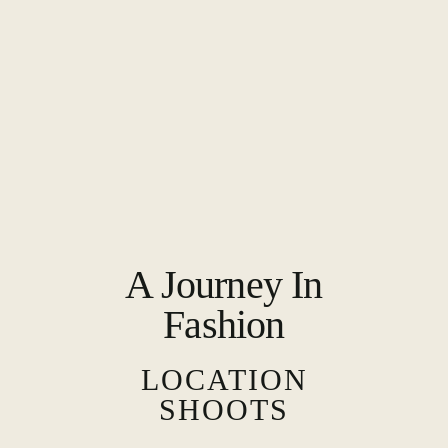
N
T
C
O
M
M
U
N
I
Q
U
E
R
E
T
A
M
A Journey In
É
L
I
Fashion
O
R
E
LOCATION
R
V
SHOOTS
O
T
R