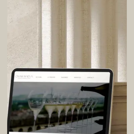
U
O
I
L
E
S
V
I
S
U
E
L
S
S
O
N
T
E
S
S
E
N
T
I
E
L
S
: