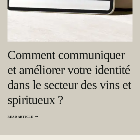
C
O
N
T
E
X
T
E
E
T
Comment communiquer
I
M
P
et améliorer votre identité
A
C
T
dans le secteur des vins et
spiritueux ?
C
READ ARTICLE
O
M
M
E